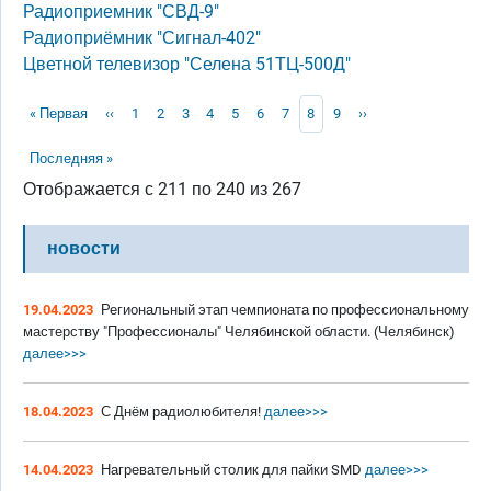
Радиоприемник "СВД-9"
Радиоприёмник "Сигнал-402"
Цветной телевизор "Селена 51ТЦ-500Д"
Нумерация страниц
Первая страница
Предыдущая страница
Page
Page
Page
Page
Page
Page
Page
Текущая страница
Page
Следующая страни
« Первая
‹‹
1
2
3
4
5
6
7
8
9
››
Последняя страница
Последняя »
Отображается с 211 по 240 из 267
новости
19.04.2023
Региональный этап чемпионата по профессиональному
мастерству "Профессионалы" Челябинской области. (Челябинск)
далее>>>
18.04.2023
С Днём радиолюбителя!
далее>>>
14.04.2023
Нагревательный столик для пайки SMD
далее>>>