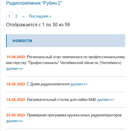
Радиоприёмник "Рубин-2"
Нумерация страниц
Текущая страница
Page
Следующая страница
Последняя страница
1
2
››
Последняя »
Отображается с 1 по 30 из 59
новости
19.04.2023
Региональный этап чемпионата по профессиональному
мастерству "Профессионалы" Челябинской области. (Челябинск)
далее>>>
18.04.2023
С Днём радиолюбителя!
далее>>>
14.04.2023
Нагревательный столик для пайки SMD
далее>>>
23.03.2023
Примерная программа кружка юных радиооператоров
далее>>>