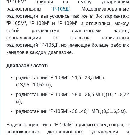
''Р-105М'' пришли на смену устаревшим
радиостанциям
''Р-105Д''
. Модернизированные
радиостанции выпускались так же в 3-х вариантах:
''Р-105М'', ''Р-108М'' и ''Р-109М'' и отличались между
собой различными диапазонами частот,
совпадающими со старыми вариантами
радиостанций ''Р-105Д'', но имеющие больше рабочих
каналов в каждом диапазоне.
Диапазон частот:
радиостанции ''Р-109М'' - 21,5...28,5 МГц
(13,95...10,52 м),
радиостанции ''Р-108М'' - 28.0...36,5 МГц (10,7...8,22
м),
радиостанции ''Р-105М'' - 36...46,1 МГц (8,3...6,5 м).
Радиостанция типа ''Р-105М'' приёмо-передающая, с
возможностью дистанционного управления и