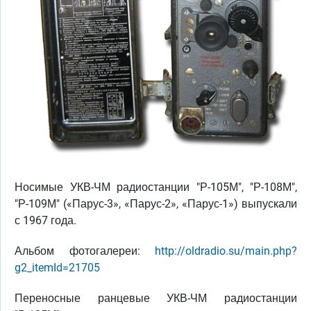
Носимые УКВ-ЧМ радиостанции "Р-105М", "Р-108М",
"Р-109М" («Парус-3», «Парус-2», «Парус-1») выпускали
с 1967 года.
Альбом фотогалереи:
http://oldradio.su/main.php?
g2_itemId=21705
Переносные ранцевые УКВ-ЧМ радиостанции