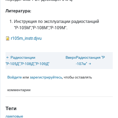
Литература:
Инструкция по эксплуатации радиостанций
"Р-105М","Р-108М","Р-109М".
r105m_instr.djvu
Радиостанции
Вверх
Радиостанция "Р
"Р-105Д","Р-108Д","Р-109Д"
-107м"
Войдите
или
зарегистрируйтесь
, чтобы оставлять
комментарии
Теги
ламповые