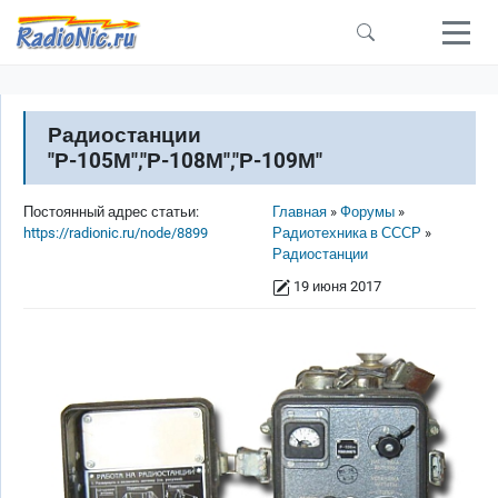
Перейти к основному содержанию
Радиостанции
"Р-105М","Р-108М","Р-109М"
Строка навигации
Постоянный адрес статьи:
Главная
Форумы
https://radionic.ru/node/8899
Радиотехника в СССР
Радиостанции
19 июня 2017