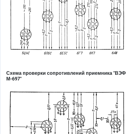
Схема проверки сопротивлений приемника "ВЭФ
М-697"