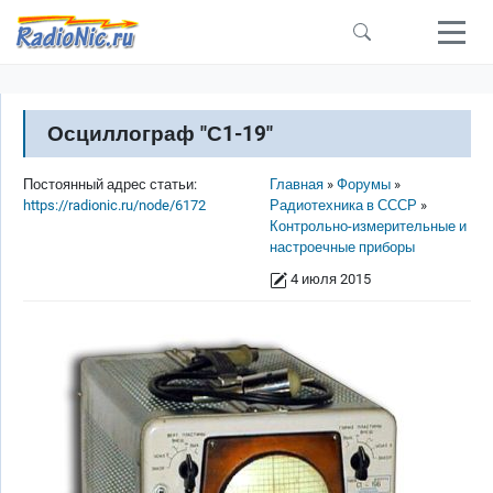
Перейти к основному содержанию
Осциллограф "С1-19"
Строка навигации
Постоянный адрес статьи:
Главная
Форумы
https://radionic.ru/node/6172
Радиотехника в СССР
Контрольно-измерительные и
настроечные приборы
4 июля 2015