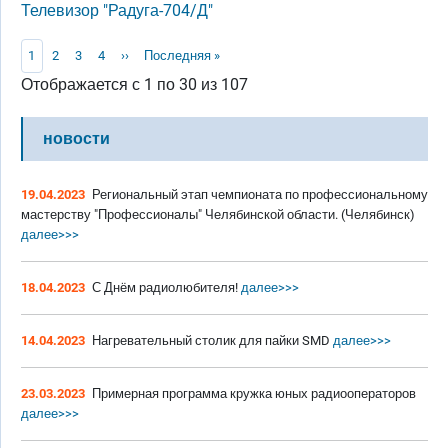
Телевизор "Радуга-704/Д"
Нумерация страниц
Текущая страница
Page
Page
Page
Следующая страница
Последняя страница
1
2
3
4
››
Последняя »
Отображается с 1 по 30 из 107
новости
19.04.2023
Региональный этап чемпионата по профессиональному
мастерству "Профессионалы" Челябинской области. (Челябинск)
далее>>>
18.04.2023
С Днём радиолюбителя!
далее>>>
14.04.2023
Нагревательный столик для пайки SMD
далее>>>
23.03.2023
Примерная программа кружка юных радиооператоров
далее>>>