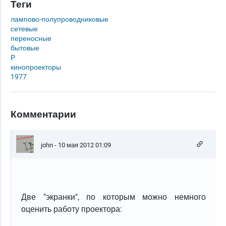
Теги
лампово-полупроводниковые
сетевые
переносные
бытовые
Р
кинопроекторы
1977
Комментарии
john
- 10 мая 2012 01:09
Две "экранки", по которым можно немного
оценить работу проектора: