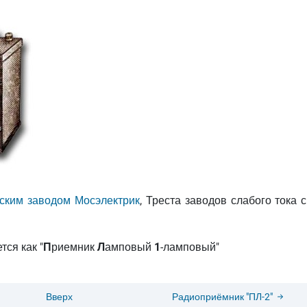
ским заводом Мосэлектрик
, Треста заводов слабого тока 
ся как "
П
риемник
Л
амповый
1
-ламповый"
Вверх
Радиоприёмник "ПЛ-2"