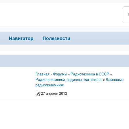
П
Навигатор
Полезности
Строка навигации
Главная
Форумы
Радиотехника в СССР
Радиоприемники, радиолы, магнитолы
Ламповые
радиоприемники
27 апреля 2012