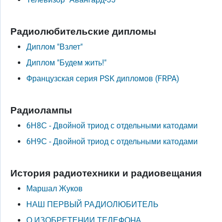
Радиолюбительские дипломы
Диплом "Взлет"
Диплом "Будем жить!"
Французская серия PSK дипломов (FRPA)
Радиолампы
6Н8С - Двойной триод с отдельными катодами
6Н9С - Двойной триод с отдельными катодами
История радиотехники и радиовещания
Маршал Жуков
НАШ ПЕРВЫЙ РАДИОЛЮБИТЕЛЬ
О ИЗОБРЕТЕHИИ ТЕЛЕФОHА