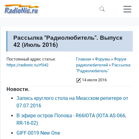
Перейти к основному содержанию
Рассылка "Радиолюбитель". Выпуск
42 (Июль 2016)
Строка навигации
Постоянный адрес статьи:
Главная
Форумы
Форум
https://radionic.ru/rf042
радиолюбителей
Рассылка
"Радиолюбитель"
14 июля 2016
Новости.
Запись круглого стола на Миасском репитере от
07.07.2016
В эфире остров Попова - R66IOTA (IOTA AS-066,
RR-16-02)
GIFF-0019 New One