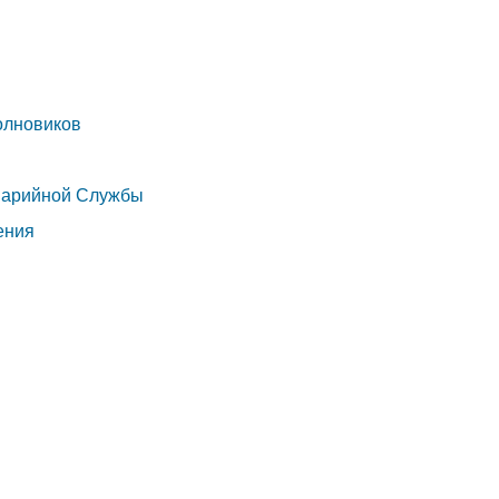
олновиков
варийной Службы
дения