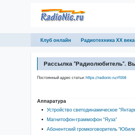
Перейти к основному содержанию
Primary links
Клуб онлайн
Радиотехника ХХ века
Рассылка "Радиолюбитель". Вы
Постоянный адрес статьи:
https://radionic.ru/rf008
Аппаратура
Устройство светодинамическое "Янтарь
Магнитофон-граммофон "Яуза"
Абонентский громкоговоритель "Юбил