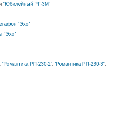
и
"Юбилейный РГ-3М"
егафон "Эхо"
 "Эхо"
,
"Романтика РП-230-2"
,
"Романтика РП-230-3"
.