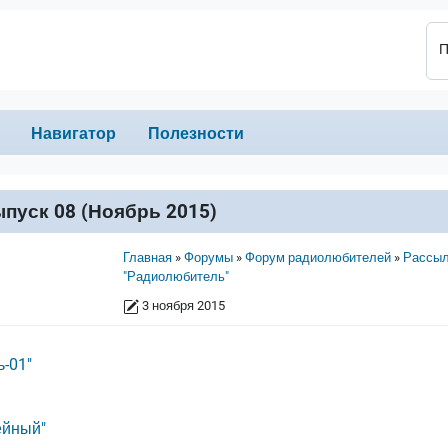
П
Навигатор
Полезности
пуск 08 (Ноябрь 2015)
Строка навигации
Главная
Форумы
Форум радиолюбителей
Рассыл
"Радиолюбитель"
3 ноября 2015
-01"
ейный"