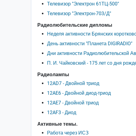
Телевизор "Электрон 61ТЦ-500"
Телевизор "Электрон-703/Д"
Радиолюбительские дипломы
Неделя активности Брянских коротков
День активности "Планета DIGIRADIO"
Дни активности Радиолюбительской А
П. И. Чайковский - 175 лет со дня рож
Радиолампы
12AD7 - Двойной триод
12AE6 - Двойной диод-триод
12AE7 - Двойной триод
12AF3 - Диод
Активные темы.
Работа через ИСЗ