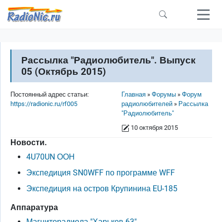
Перейти к основному содержанию
Рассылка "Радиолюбитель". Выпуск
05 (Октябрь 2015)
Строка навигации
Постоянный адрес статьи:
Главная
Форумы
Форум
https://radionic.ru/rf005
радиолюбителей
Рассылка
"Радиолюбитель"
10 октября 2015
Новости.
4U70UN ООН
Экспедиция SN0WFF по программе WFF
Экспедиция на остров Крупинина EU-185
Аппаратура
Магниторадиола "Харьков-63"