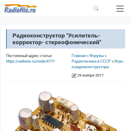
Перейти к основному содержанию
Радиоконструктор "Усилитель-
корректор- стереофонический"
Строка навигации
Постоянный адрес статьи:
Главная
Форумы
https://radionic.ru/node/9777
Радиотехника в СССР
Игры
и радиоконструкторы
29 ноября 2017