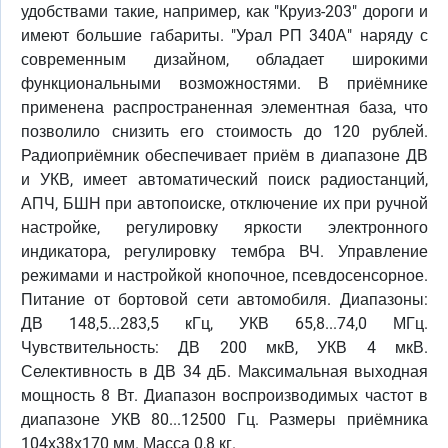
удобствами такие, например, как "Круиз-203" дороги и
имеют большие габариты. "Урал РП 340А" наряду с
современным дизайном, обладает широкими
функциональными возможностями. В приёмнике
применена распространенная элементная база, что
позволило снизить его стоимость до 120 рублей.
Радиоприёмник обеспечивает приём в диапазоне ДВ
и УКВ, имеет автоматический поиск радиостанций,
АПЧ, БШН при автопоиске, отключение их при ручной
настройке, регулировку яркости электронного
индикатора, регулировку тембра ВЧ. Управление
режимами и настройкой кнопочное, псевдосенсорное.
Питание от бортовой сети автомобиля. Диапазоны:
ДВ 148,5...283,5 кГц, УКВ 65,8...74,0 МГц.
Чувствительность: ДВ 200 мкВ, УКВ 4 мкВ.
Селективность в ДВ 34 дБ. Максимальная выходная
мощность 8 Вт. Диапазон воспроизводимых частот в
диапазоне УКВ 80...12500 Гц. Размеры приёмника
104х38х170 мм. Масса 0,8 кг.