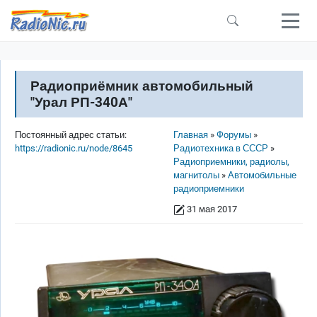
Перейти к основному содержанию
Радиоприёмник автомобильный
"Урал РП-340А"
Строка навигации
Постоянный адрес статьи:
Главная
Форумы
https://radionic.ru/node/8645
Радиотехника в СССР
Радиоприемники, радиолы,
магнитолы
Автомобильные
радиоприемники
31 мая 2017