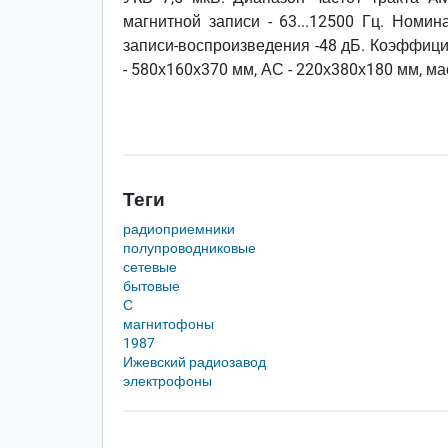
магнитной записи - 63...12500 Гц. Номи
записи-воспроизведения -48 дБ. Коэффици
- 580х160х370 мм, АС - 220х380х180 мм, ма
Теги
радиоприемники
полупроводниковые
сетевые
бытовые
С
магнитофоны
1987
Ижевский радиозавод
электрофоны