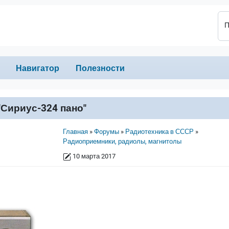
П
Навигатор
Полезности
Сириус-324 пано"
Строка навигации
1
Главная
Форумы
Радиотехника в СССР
Радиоприемники, радиолы, магнитолы
10 марта 2017