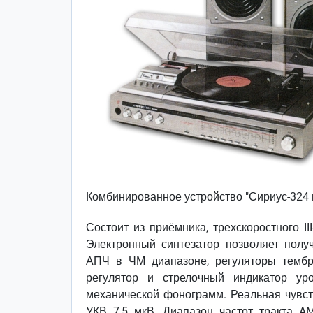
Комбинированное устройство "Сириус-324 
Состоит из приёмника, трехскоростного I
Электронный синтезатор позволяет полу
АПЧ в ЧМ диапазоне, регуляторы тембра
регулятор и стрелочный индикатор ур
механической фонограмм. Реальная чувствит
УКВ 7,5 мкВ. Диапазон частот тракта AM 