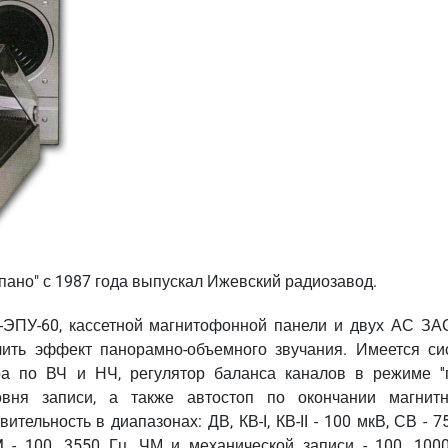
пано" с 1987 года выпускал Ижевский радиозавод.
II-ЭПУ-60, кассетной магнитофонной панели и двух АС ЗАС
чить эффект панорамно-объемного звучания. Имеется си
 по ВЧ и НЧ, регулятор баланса каналов в режиме ''па
овня записи, а также автостоп по окончании магнит
ельность в диапазонах: ДВ, КВ-I, КВ-II - 100 мкВ, СВ - 7
- 100...3550 Гц, ЧМ и механической записи - 100...1000