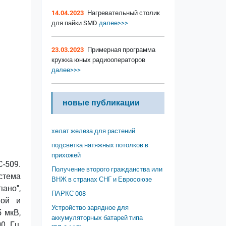
14.04.2023
Нагревательный столик
для пайки SMD
далее>>>
23.03.2023
Примерная программа
кружка юных радиооператоров
далее>>>
новые публикации
хелат железа для растений
подсветка натяжных потолков в
прихожей
-509.
Получение второго гражданства или
стема
ВНЖ в странах СНГ и Евросоюзе
но'',
ПАРКС 008
ной и
Устройство зарядное для
5 мкВ,
аккумуляторных батарей типа
0 Гц,