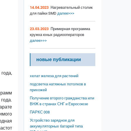
14.04.2023
Нагревательный столик
для пайки SMD
далее>>>
23.03.2023
Примерная программа
кружка юных радиооператоров
далее>>>
новые публикации
года,
хелат железа для растений
подсветка натяжных потолков в
прихожей
грамм
Получение второго гражданства или
года.
ВНЖ в странах СНГ и Евросоюзе
парате
ПАРКС 008
имого
одная
Устройство зарядное для
аккумуляторных батарей типа
астот