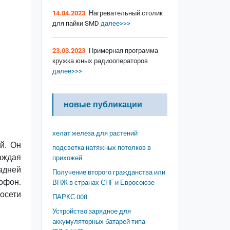
14.04.2023
Нагревательный столик
для пайки SMD
далее>>>
23.03.2023
Примерная программа
кружка юных радиооператоров
далее>>>
новые публикации
хелат железа для растений
й. Он
подсветка натяжных потолков в
аждая
прихожей
задней
Получение второго гражданства или
офон.
ВНЖ в странах СНГ и Евросоюзе
росети
ПАРКС 008
Устройство зарядное для
аккумуляторных батарей типа