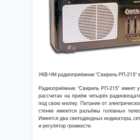
УКВ-ЧМ радиоприёмник "Свирель РП-215" в
Радиоприёмник "Свирель РП-215" имеет ун
рассчитан на приём четырёх радиовещат
под свою кнопку. Питание от электрическ
стенке имеются разъёмы головных теле
Имеется два светодиодных индикатора, се
и регулятор громкости.