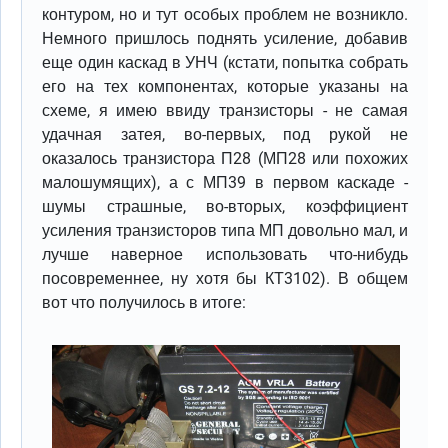
контуром, но и тут особых проблем не возникло.
Немного пришлось поднять усиление, добавив
еще один каскад в УНЧ (кстати, попытка собрать
его на тех компонентах, которые указаны на
схеме, я имею ввиду транзисторы - не самая
удачная затея, во-первых, под рукой не
оказалось транзистора П28 (МП28 или похожих
малошумящих), а с МП39 в первом каскаде -
шумы страшные, во-вторых, коэффициент
усиления транзисторов типа МП довольно мал, и
лучше наверное использовать что-нибудь
посовременнее, ну хотя бы КТ3102). В общем
вот что получилось в итоге: