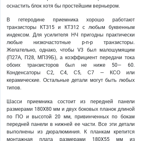
оснастить блок хотя бы простейшим верньером.
В гетеродине приемника хорошо работают
транзисторы КТ315 и КТ312 с любым буквенным
индексом. Для усилителя НЧ пригодны практически
любые низкочастотные р-п-р транзисторы.
Желательно, однако, чтобы V3 был малошумящим
(П27А, П28, МП39Б), а коэффициент передачи тока
обоих транзисторов был не ниже 50— 60.
Конденсаторы С2, С4, С5, С7 — КСО или
керамические. Остальные детали могут быть любых
типов.
Шасси приемника состоит из передней панели
размерами 180X80 мм и двух боковых планок длиной
по ПО и высотой 20 мм, привинченных по бокам
передней панели в нижней ее части. Все эти детали
выполнены из дюралюминия. К планкам крепится
монтажная плата размерами 180X55 мм из