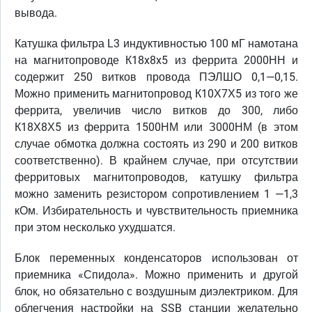
вывода.
Катушка фильтра L3 индуктивностью 100 мГ намотана
на магнитопроводе К18x8x5 из феррита 2000НН и
содержит 250 витков провода ПЭЛШО 0,1—0,15.
Можно применить магнитопровод К10Х7Х5 из того же
феррита, увеличив число витков до 300, либо
К18Х8Х5 из феррита 1500НМ или З000НМ (в этом
случае обмотка должна состоять из 290 и 200 витков
соответственно). В крайнем случае, при отсутствии
ферритовых магнитопроводов, катушку фильтра
можно заменить резистором сопротивлением 1 —1,3
кОм. Избирательность и чувствительность приемника
при этом несколько ухудшатся.
Блок переменных конденсаторов использован от
приемника «Спидола». Можно применить и другой
блок, но обязательно с воздушным диэлектриком. Для
облегчения настройки на SSB станции желательно