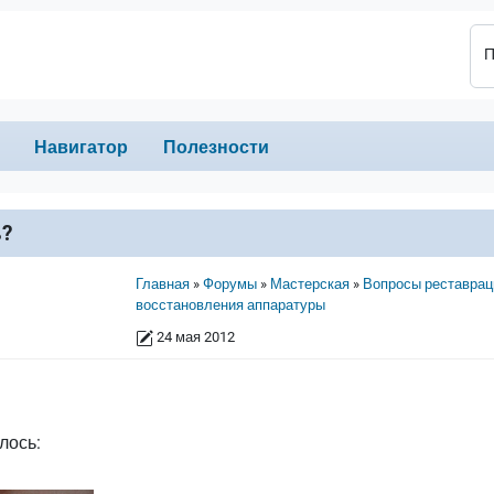
П
Навигатор
Полезности
ь?
Строка навигации
Главная
Форумы
Мастерская
Вопросы реставрац
восстановления аппаратуры
24 мая 2012
лось: