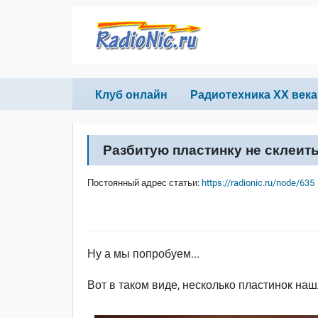
Перейти к основному содержанию
Primary links
Клуб онлайн
Радиотехника ХХ века
Разбитую пластинку не склеит
Постоянный адрес статьи:
https://radionic.ru/node/635
Ну а мы попробуем...
Вот в таком виде, несколько пластинок наш