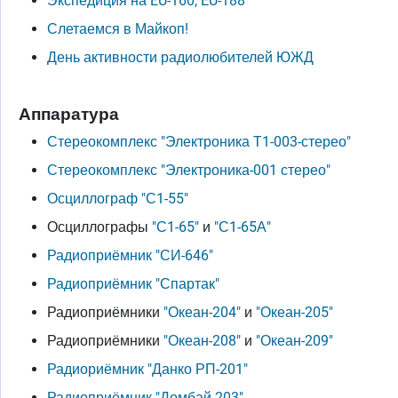
Экспедиция на EU-160, EU-188
Слетаемся в Майкоп!
День активности радиолюбителей ЮЖД
Аппаратура
Стереокомплекс "Электроника T1-003-стерео"
Стереокомплекс "Электроника-001 стерео"
Осциллограф "С1-55"
Осциллографы
"С1-65"
и
"С1-65А"
Радиоприёмник "СИ-646"
Радиоприёмник "Спартак"
Радиоприёмники
"Океан-204"
и
"Океан-205"
Радиоприёмники
"Океан-208"
и
"Океан-209"
Радиориёмник "Данко РП-201"
Радиоприёмник "Домбай-203"