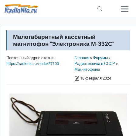
Перейти к основному содержанию
Малогабаритный кассетный
магнитофон "Электроника М-332С"
Строка навигации
Постоянный адрес статьи:
Главная
Форумы
https://radionic.ru/node/57100
Радиотехника в СССР
Магнитофоны
18 февраля 2024