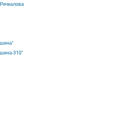
 Речкалова
мшина"
шина-310"