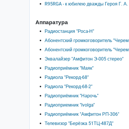
R95RGA - к юбилею дважды Героя Г. А.
Аппаратура
Радиостанция "Роса-Н"
Абонентский громкоговоритель "Чере
Абонентский громкоговоритель "Черем
Эквалайзер "Амфитон Э-005 стерео"
Радиоприёмник "Маяк"
Радиола "Рекорд-68"
Радиола "Рекорд-68-2"
Радиоприёмник "Нарочь"
Радиоприемник "Ivolga"
Радиоприёмник "Амфитон РП-306"
Телевизор "Берёзка 51ТЦ-487Д"