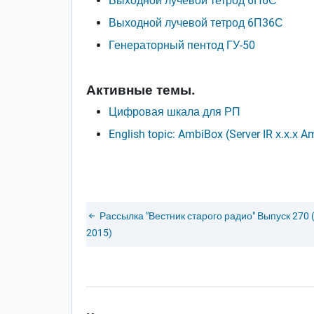
Выходной лучевой тетрод 6П6С
Выходной лучевой тетрод 6П36С
Генераторный пентод ГУ-50
Активные темы.
Цифровая шкала для РП
English topic: AmbiBox (Server IR х.х.х A
Рассылка "Вестник старого радио" Выпуск 270 
2015)