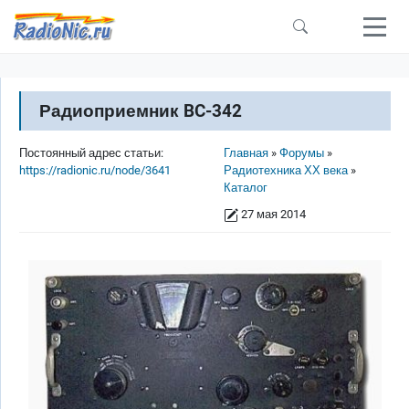
Перейти к основному содержанию
Радиоприемник BC-342
Строка навигации
Постоянный адрес статьи:
Главная
Форумы
https://radionic.ru/node/3641
Радиотехника ХХ века
Каталог
27 мая 2014