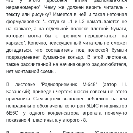
что у этого дросселя "витки располагаются
неравномерно". Чему же должен верить читатель -
тексту или рисунку? Имеется в ней и такая неточная
формулировка: "...катушки L1 и L3 наматываются не
на каркасе, а на отдельной полоске плотной бумаги,
которая могла бы с трением передвигаться на
каркасе". Конечно, неискушенный читатель не сможет
догадаться, что составитель под полоской бумаги
подразумевает бумажное кольцо. В этой листовке,
также рассчитанной на начинающего радиолюбителя,
нет монтажной схемы.
В листовке "Радиоприемник М-648" (автор Н.
Казанский) приведен чертеж шасси совсем не этого
приемника. Сам чертеж выполнен небрежно: на нем
неправильно обозначены кенотрон 5Ц4С и индикатор
6Е5С: у одного конденсатора агрегата почему-то
показано 4 пластины, а у второго - 8.