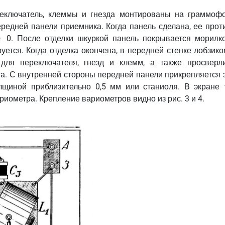
еключатель, клеммы и гнезда монтированы на граммоф
передней панели приемника. Когда панель сделана, ее про
0. После отделки шкуркой панель покрывается морилко
уется. Когда отделка окончена, в передней стенке лобзик
для переключателя, гнезд и клемм, а также просверл
та. С внутренней стороны передней панели прикрепляется 
лщиной приблизительно 0,5 мм или станиоля. В экране 
риометра. Крепление вариометров видно из рис. 3 и 4.