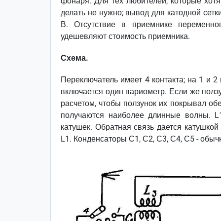
фонаря. Для тех любителей, которые хотя
делать не нужно; вывод для катодной сетк
В. Отсутствие в приемнике переменно
удешевляют стоимость приемника.
Схема.
Переключатель имеет 4 контакта; на 1 и 2
включается один вариометр. Если же ползу
расчетом, чтобы ползунок их покрывал об
получаются наиболее длинные волны. L
катушек. Обратная связь дается катушкой
L1. Конденсаторы С1, С2, С3, С4, С5 - обыч