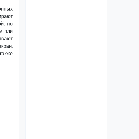
онных
тирают
й, по
ом пли
ивают
экран,
также