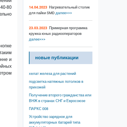
нений
 40-80
14.04.2023
Нагревательный столик
для пайки SMD
далее>>>
ельно
23.03.2023
Примерная программа
кружка юных радиооператоров
далее>>>
кнопке
 таким
новые публикации
енне и
ойных
етром
хелат железа для растений
подсветка натяжных потолков в
прихожей
Получение второго гражданства или
ВНЖ в странах СНГ и Евросоюзе
ПАРКС 008
Устройство зарядное для
аккумуляторных батарей типа