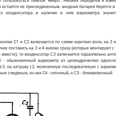
т пользоваться лампой "микро", никаких переделок и изме
и остается не присоединенным, анодная батарея берется в
го конденсатора и наличие в нем вариометра значит
 кнопке C1 и С2 включаются по схеме коротких волн, на 3 
нок поставить на 3 и 4 кнопки сразу (которые монтируют с
е вместе), то конденсатор С3 включается параллельно ант
1 - обыкновенный вариометр из цилиндрических односл
 L3, на катушку L2, включенную последовательно с вариом
ные слюдяные, из них C4 - сеточный, а С5 - блокировочный.