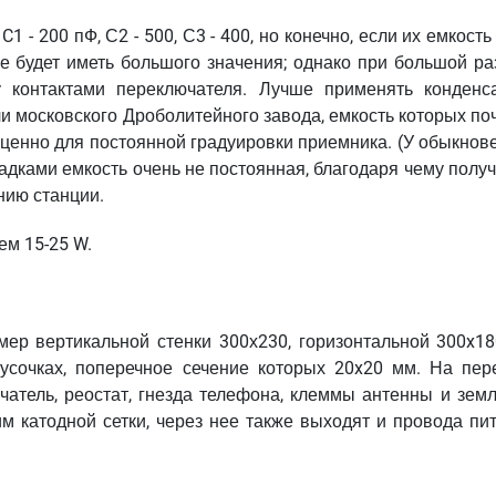
 - 200 пФ, С2 - 500, С3 - 400, но конечно, если их емкость
 не будет иметь большого значения; однако при большой р
 контактами переключателя. Лучше применять конденс
и московского Дроболитейного завода, емкость которых по
ь ценно для постоянной градуировки приемника. (У обыкно
адками емкость очень не постоянная, благодаря чему полу
нию станции.
ем 15-25 W.
мер вертикальной стенки 300х230, горизонтальной 300x18
русочках, поперечное сечение которых 20x20 мм. На пер
атель, реостат, гнезда телефона, клеммы антенны и земл
им катодной сетки, через нее также выходят и провода пи