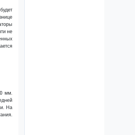
 будет
азнице
аторы
чти не
венных
чается
0 мм.
едней
и. На
тания.