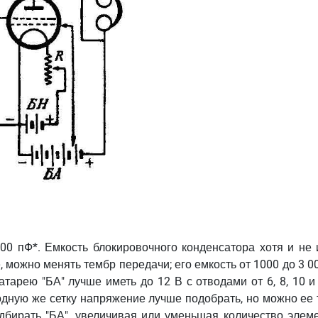
00 пФ*. Емкость блокировочного конденсатора хотя и не 
, можно менять тембр передачи; его емкость от 1000 до 3 0
арею "БА" лучше иметь до 12 В с отводами от 6, 8, 10 и 
одную же сетку напряжение лучше подобрать, но можно ее 
дбирать "БА", увеличивая или уменьшая количество элеме