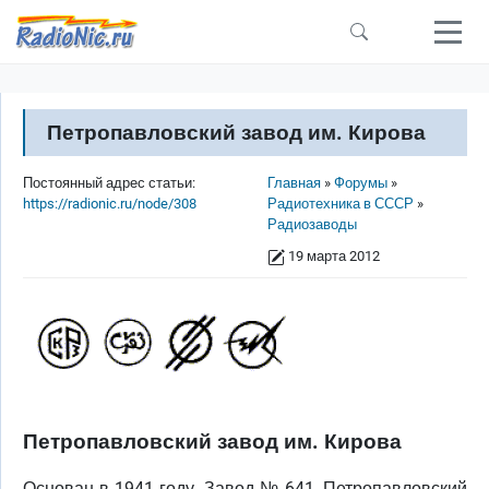
Перейти к основному содержанию
Петропавловский завод им. Кирова
Строка навигации
Постоянный адрес статьи:
Главная
Форумы
https://radionic.ru/node/308
Радиотехника в СССР
Радиозаводы
19 марта 2012
Петропавловский завод им. Кирова
Основан в 1941 году. Завод № 641, Петропавловский