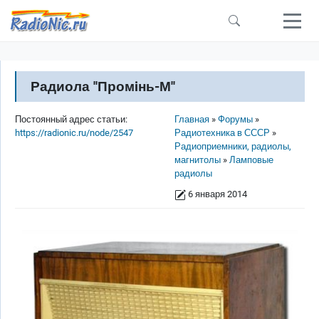
Перейти к основному содержанию
Радиола ''Промiнь-М''
Строка навигации
Постоянный адрес статьи:
Главная
Форумы
https://radionic.ru/node/2547
Радиотехника в СССР
Радиоприемники, радиолы,
магнитолы
Ламповые
радиолы
6 января 2014