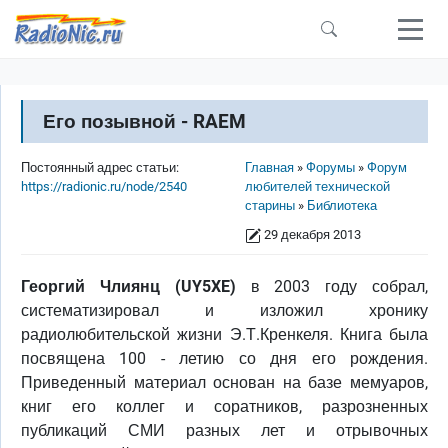
Перейти к основному содержанию
Его позывной - RAEM
Строка навигации
Постоянный адрес статьи:
Главная
Форумы
Форум
https://radionic.ru/node/2540
любителей технической
старины
Библиотека
29 декабря 2013
Георгий Члиянц (UY5XE)
в 2003 году собрал,
систематизировал и изложил хронику
радиолюбительской жизни Э.Т.Кренкеля. Книга была
посвящена 100 - летию со дня его рождения.
Приведенный материал основан на базе мемуаров,
книг его коллег и соратников, разрозненных
публикаций СМИ разных лет и отрывочных