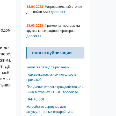
14.04.2023
Нагревательный столик
для пайки SMD
далее>>>
23.03.2023
Примерная программа
водом
кружка юных радиооператоров
далее>>>
и для
новые публикации
еверс,
ежима
т: ДВ
хелат железа для растений
 мкВ.
подсветка натяжных потолков в
димых
прихожей
льная
Получение второго гражданства или
ВНЖ в странах СНГ и Евросоюзе
ПАРКС 008
Устройство зарядное для
аккумуляторных батарей типа