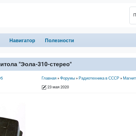
П
Навигатор
Полезности
итола "Эола-310-стерео"
Строка навигации
95
Главная
Форумы
Радиотехника в СССР
Магни
23 мая 2020