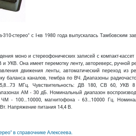
-310-стерео" с I-кв 1980 года выпускалась Тамбовским за
ения моно и стереофонических записей с компакт-кассет 
 и УКВ. Она имеет перемотку ленту, автореверс, ручной р
авления движения ленты, автоматический переход из р
ку баланса каналов, тембра по ВЧ. Диапазоны радиочасто
65,8...73 МГц. Чувствительность: ДВ 180, СВ 60, УКВ 8
иапазонах АМ - 30 дБ. Номинальный диапазон воспроизво
, ЧМ - 100...10000, магнитофона - 63...10000 Гц. Номина
 Вт. Напряжение питания 14,4 В.
ерео" в справочнике Алексеева.