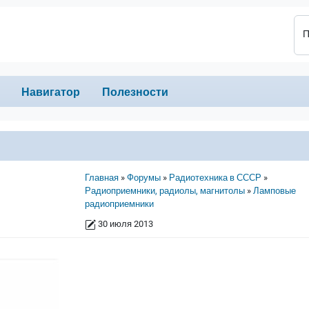
П
Навигатор
Полезности
Строка навигации
1
Главная
Форумы
Радиотехника в СССР
Радиоприемники, радиолы, магнитолы
Ламповые
радиоприемники
30 июля 2013