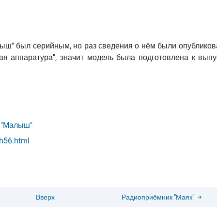
лыш'' был серийным, но раз сведения о нём были опублико
я аппаратура", значит модель была подготовлена к выпус
 "Малыш"
ch56.html
Вверх
Радиоприёмник "Маяк"