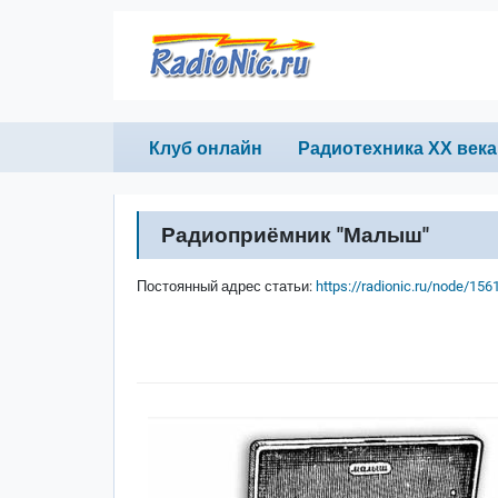
Перейти к основному содержанию
Primary links
Клуб онлайн
Радиотехника ХХ века
Радиоприёмник "Малыш"
Постоянный адрес статьи:
https://radionic.ru/node/156