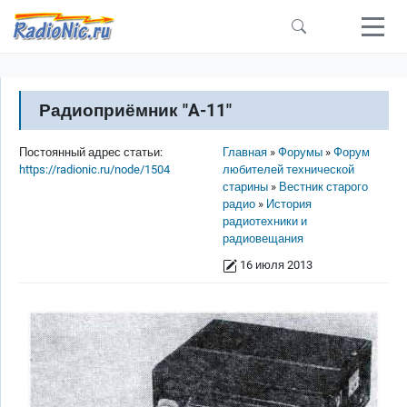
Перейти к основному содержанию
Радиоприёмник "A-11"
Строка навигации
Постоянный адрес статьи:
Главная
Форумы
Форум
https://radionic.ru/node/1504
любителей технической
старины
Вестник старого
радио
История
радиотехники и
радиовещания
16 июля 2013