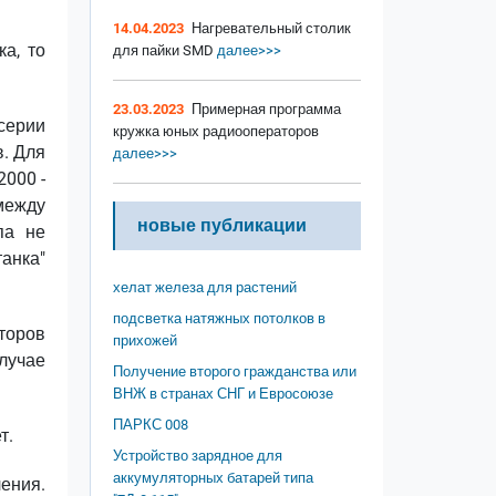
14.04.2023
Нагревательный столик
а, то
для пайки SMD
далее>>>
23.03.2023
Примерная программа
серии
кружка юных радиооператоров
в. Для
далее>>>
2000 -
между
новые публикации
па не
анка"
хелат железа для растений
подсветка натяжных потолков в
торов
прихожей
лучае
Получение второго гражданства или
ВНЖ в странах СНГ и Евросоюзе
ПАРКС 008
т.
Устройство зарядное для
аккумуляторных батарей типа
ения.