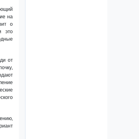
жающий
ие на
рит о
и это
одные
ди от
очку,
одают
бление
еские
ского
ению,
риант