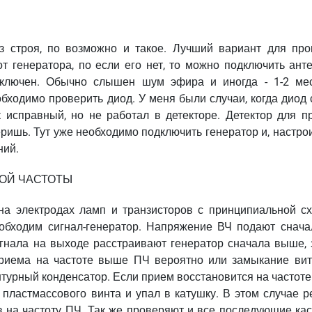
з строя, по возможно и такое. Лучший вариант для про
от генератора, по если его нет, то можно подключить ант
одключен. Обычно слышен шум эфира и иногда - 1-2 ме
обходимо проверить диод. У меня были случаи, когда диод
 исправный, но не работал в детекторе. Детектор для п
ришь. Тут уже необходимо подключить генератор и, настро
ний.
ОЙ ЧАСТОТЫ
на электродах ламп и транзисторов с принципиальной сх
еобходим сигнал-генератор. Напряжение ВЧ подают снача
игнала на выходе расстраивают генератор сначала выше, 
риема на частоте выше ПЧ вероятно или замыкание вит
онтурный конденсатор. Если прием восстановится на частот
т пластмассового винта и упал в катушку. В этом случае 
в на частоту ПЧ. Так же проверяют и все последующие кас