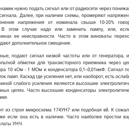
 динамик нужно подать сигнал или от радиосети через пони
 сигнала. Далее, при наличии схемы, промеряют напряжен
лонение напряжения от номинала свыше 10-20% гово
. В этом случае надо или заменить лампу, или, есл
ичинах ее неисправности. Часто в этом виноваты перех
 дают дополнительное смещение.
ые, подают сигнал низкой частоты или от генератора, и
льтной обмотки для транзисторного приемника через цеп
ра 10 кОм - 1 МОм и конденсатора 0,1--0,01мкФ. Сигнал п
ток ламп. Каскад где усиления нет, или наоборот, есть осла
ичиной слабого усиления являются высохшие электролитич
чных цепях. Часто высохшие конденсаторы электролитиче
ике.
т из строя микросхема 174УН7 или подобная eй. К сожал
аже если она есть в наличии. Часто наиболее простои ва
платы УНЧ.