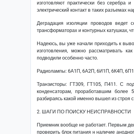
изготовляют практически без серебра и 
электрический контакт в таких разъемах н
Деградация изоляции проводов ведет 
трансформаторах и контурных катушках, чт
Надеюсь, вы уже начали приходить к выво
изготовления, можно рассматривать как
подводили особенно часто.
Радиолампы: 6А1П, 6А2П, 6И1П, 6К4П, 6П1
Транзисторы: ГТ309, ГТ105, П411. С по
конденсаторам, проработавшим более 
разбираясь какой именно вышел из строя с
2. ШАГИ ПО ПОИСКУ НЕИСПРАВНОСТИ
Приемник вообще не работает. Первым дел
проверить блок питания н наличие анодно