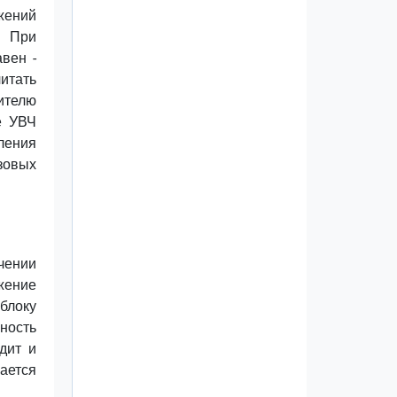
жений
. При
вен -
читать
сителю
е УВЧ
ления
зовых
чении
жение
блоку
ность
дит и
чается