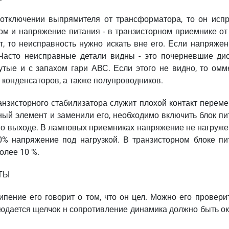
 отключении выпрямителя от трансформатора, то он испр
м и напряжение питания - в транзисторном приемнике от 
т, то неисправность нужно искать вне его. Если напряжен
. Часто неисправные детали видны - это почерневшие ди
утые и с запахом гари АВС. Если этого не видно, то омм
 конденсаторов, а также полупроводников.
нзисторного стабилизатора служит плохой контакт переме
ый элемент и заменили его, необходимо включить блок пи
его выходе. В ламповых приемниках напряжение не нагруже
0% напряжение под нагрузкой. В транзисторном блоке пи
олее 10 %.
ТЫ
пение его говорит о том, что он цел. Можно его проверит
юдается щелчок н сопротивление динамика должно быть ок