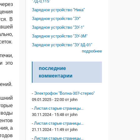
"7Д-0,115"
через
Зарядное устройство "Ника"
щения
ся. В
Зарядное устройство "ЗУ"
тавшей
Зарядное устройство "ЗУ-1"
льно,
Зарядное устройство "ЗУ-3М"
сеток.
Зарядное устройство "ЗУ 3Д-01"
подробнее
ечки,
и это
последние
комментарии
ений.
-
Электрофон "Волна-307-стерео"
ешний
09.01.2025 - 22:00 от
john
торые
-
Листая старые страницы...
ыводы
30.11.2024 - 15:48 от
john
ентов
-
Листая старые страницы...
ния, а
21.11.2024 - 11:49 от
john
годов
-
Листая старые страницы...