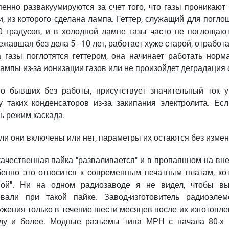
нно развакуумируются за счет того, что газы проникают 
 из которого сделана лампа. Геттер, служащий для погло
0 градусов, и в холодной лампе газы часто не поглощают
лежавшая без дела 5 - 10 лет, работает хуже старой, отрабо
а газы поглотятся геттером, она начинает работать норма
ампы из-за ионизации газов или не произойдет деградация 
го бывших без работы, присутствует значительный ток ут
 таких конденсаторов из-за закипания электролита. Есл
ь режим каскада.
ли они включены или нет, параметры их остаются без измен
ачественная пайка "разваливается" и в пропаянном на вн
обенно это относится к современным печатным платам, ко
лной". Ни на одном радиозаводе я не видел, чтобы в
вали при такой пайке. Завод-изготовитель радиоэлем
ужения только в течение шести месяцев после их изготовле
оду и более. Модные разъемы типа МРН с начала 80-х 