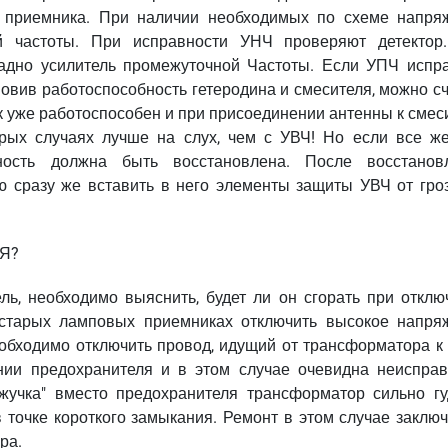
о приемника. При наличии необходимых по схеме напря
ой частоты. При исправности УНЧ проверяют детектор
кадно усилитель промежуточной Частоты. Если УПЧ испра
новив работоспособность гетеродина и смесителя, можно с
ик уже работоспособен и при присоединении антенны к сме
рых случаях лучше на слух, чем с УВЧ! Но если все ж
бность должна быть восстановлена. После восстанов
ю сразу же вставить в него элементы защиты УВЧ от гро
Я?
ль, необходимо выяснить, будет ли он сгорать при отклю
старых ламповых приемниках отключить высокое напря
обходимо отключить провод, идущий от трансформатора к 
ии предохранителя и в этом случае очевидна неисправ
"жучка" вместо предохранителя трансформатор сильно гу
в точке короткого замыкания. Ремонт в этом случае заклю
ра.