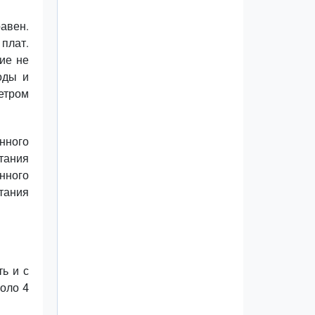
авен.
плат.
ие не
оды и
етром
нного
тания
нного
тания
ь и с
оло 4