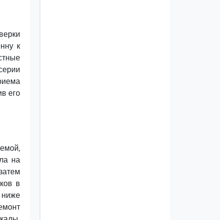
верки
енну к
стные
 серии
риема
ив его
емой,
ла на
затем
ков в
е ниже
ремонт
кады.