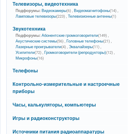
Нет новых сообщений
Телевизоры, видеотехника
Подфорумы:
Видеокамеры
(6) ,
Видеомагнитофоны
(14) ,
Ламповые телевизоры
(223) ,
Телевизионные антенны
(1)
Нет новых сообщений
Звукотехника
Подфорумы:
Абонентские громкоговорители
(149) ,
Акустические системы
(56) ,
Головные телефоны
(21) ,
Лазерные проигрыватели
(4) ,
Эквалайзеры
(11) ,
Усилители
(72) ,
Громкоговорители (репродукторы)
(12) ,
Микрофоны
(16)
Нет новых сообщений
Телефоны
Нет новых сообщений
Контрольно-измерительные и настроечные
приборы
Нет новых сообщений
Часы, калькуляторы, компьютеры
Нет новых сообщений
Игры и радиоконструкторы
Нет новых сообщений
Источники питания радиоаппаратуры