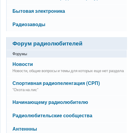
Нет новых сообщений
Бытовая электроника
Нет новых сообщений
Радиозаводы
Форум радиолюбителей
Форумы
Нет новых сообщений
Новости
Новости, общие вопросы и темы для которых еще нет раздела
Нет новых сообщений
Спортивная радиопеленгация (СРП)
"Охота на лис"
Нет новых сообщений
Начинающему радиолюбителю
Нет новых сообщений
Радиолюбительские сообщества
Нет новых сообщений
Антеннны