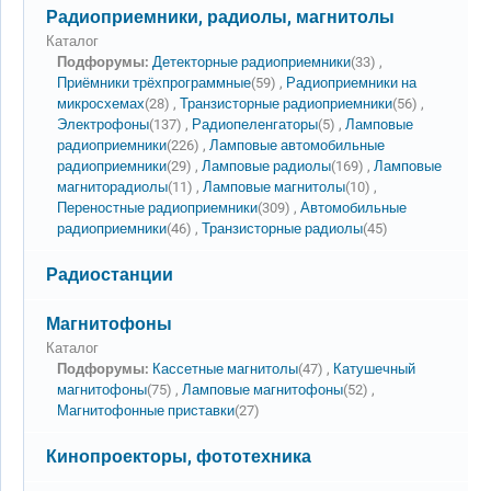
Нет новых сообщений
Радиоприемники, радиолы, магнитолы
Каталог
Подфорумы:
Детекторные радиоприемники
(33) ,
Приёмники трёхпрограммные
(59) ,
Радиоприемники на
микросхемах
(28) ,
Транзисторные радиоприемники
(56) ,
Электрофоны
(137) ,
Радиопеленгаторы
(5) ,
Ламповые
радиоприемники
(226) ,
Ламповые автомобильные
радиоприемники
(29) ,
Ламповые радиолы
(169) ,
Ламповые
магниторадиолы
(11) ,
Ламповые магнитолы
(10) ,
Переностные радиоприемники
(309) ,
Автомобильные
радиоприемники
(46) ,
Транзисторные радиолы
(45)
Нет новых сообщений
Радиостанции
Нет новых сообщений
Магнитофоны
Каталог
Подфорумы:
Кассетные магнитолы
(47) ,
Катушечный
магнитофоны
(75) ,
Ламповые магнитофоны
(52) ,
Магнитофонные приставки
(27)
Нет новых сообщений
Кинопроекторы, фототехника