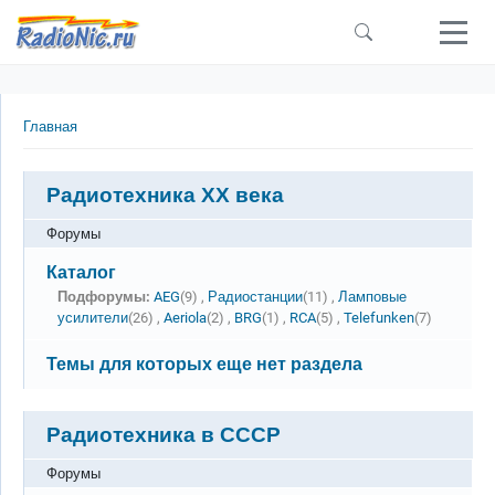
Перейти к основному содержанию
Строка навигации
Главная
Радиотехника ХХ века
Форумы
Нет новых сообщений
Каталог
Подфорумы:
AEG
(9) ,
Радиостанции
(11) ,
Ламповые
усилители
(26) ,
Aeriola
(2) ,
BRG
(1) ,
RCA
(5) ,
Telefunken
(7)
Нет новых сообщений
Темы для которых еще нет раздела
Радиотехника в СССР
Форумы