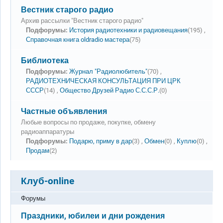
Нет новых сообщений
Вестник старого радио
Архив рассылки "Вестник старого радио"
Подфорумы:
История радиотехники и радиовещания
(195) ,
Справочная книга oldradio мастера
(75)
Нет новых сообщений
Библиотека
Подфорумы:
Журнал "Радиолюбитель"
(70) ,
РАДИОТЕХНИЧЕСКАЯ КОНСУЛЬТАЦИЯ ПРИ ЦРК
СССР
(14) ,
Общество Друзей Радио С.С.С.Р.
(0)
Нет новых сообщений
Частные объявления
Любые вопросы по продаже, покупке, обмену
радиоаппаратуры
Подфорумы:
Подарю, приму в дар
(3) ,
Обмен
(0) ,
Куплю
(0) ,
Продам
(2)
Клуб-online
Форумы
Нет новых сообщений
Праздники, юбилеи и дни рождения