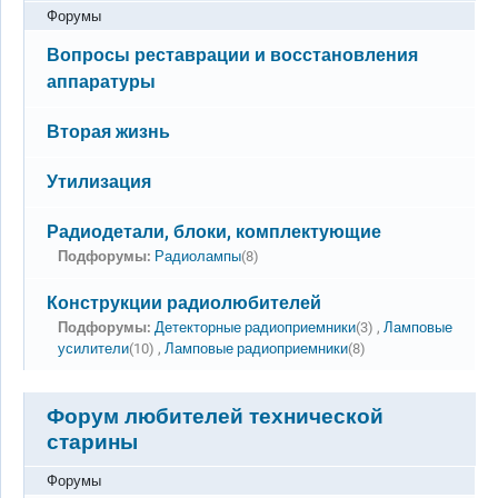
Форумы
Нет новых сообщений
Вопросы реставрации и восстановления
аппаратуры
Нет новых сообщений
Вторая жизнь
Нет новых сообщений
Утилизация
Нет новых сообщений
Радиодетали, блоки, комплектующие
Подфорумы:
Радиолампы
(8)
Нет новых сообщений
Конструкции радиолюбителей
Подфорумы:
Детекторные радиоприемники
(3) ,
Ламповые
усилители
(10) ,
Ламповые радиоприемники
(8)
Форум любителей технической
старины
Форумы