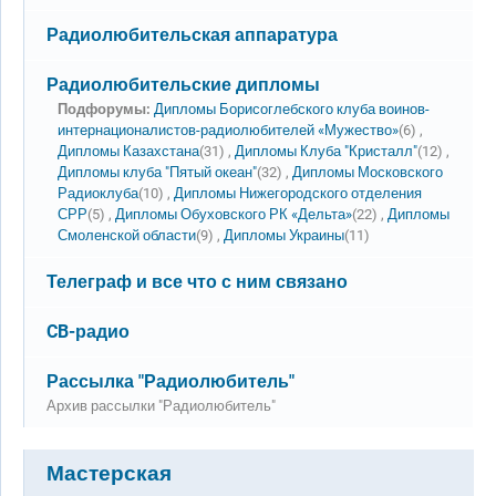
Нет новых сообщений
Радиолюбительская аппаратура
Нет новых сообщений
Радиолюбительские дипломы
Подфорумы:
Дипломы Борисоглебского клуба воинов-
интернационалистов-радиолюбителей «Мужество»
(6) ,
Дипломы Казахстана
(31) ,
Дипломы Клуба "Кристалл"
(12) ,
Дипломы клуба "Пятый океан"
(32) ,
Дипломы Московского
Радиоклуба
(10) ,
Дипломы Нижегородского отделения
СРР
(5) ,
Дипломы Обуховского РК «Дельта»
(22) ,
Дипломы
Смоленской области
(9) ,
Дипломы Украины
(11)
Нет новых сообщений
Телеграф и все что с ним связано
Нет новых сообщений
CB-радио
Нет новых сообщений
Рассылка "Радиолюбитель"
Архив рассылки "Радиолюбитель"
Мастерская