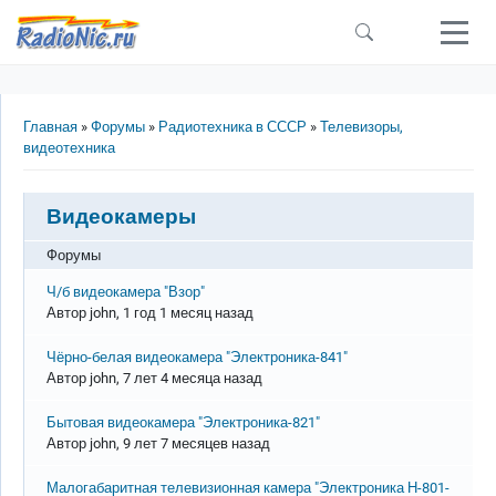
Перейти к основному содержанию
Строка навигации
Главная
Форумы
Радиотехника в СССР
Телевизоры,
видеотехника
Видеокамеры
Форумы
Обычная тема
Ч/б видеокамера "Взор"
Автор
john
, 1 год 1 месяц назад
Обычная тема
Чёрно-белая видеокамера "Электроника-841"
Автор
john
, 7 лет 4 месяца назад
Обычная тема
Бытовая видеокамера "Электроника-821"
Автор
john
, 9 лет 7 месяцев назад
Обычная тема
Малогабаритная телевизионная камера "Электроника Н-801-