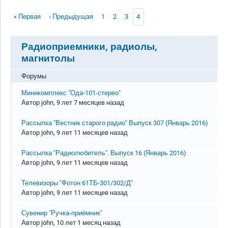
Нумерация страниц
Первая страница
Предыдущая страница
Page
Page
Page
Текущая страница
« Первая
‹ Предыдущая
1
2
3
4
Радиоприемники, радиолы,
магнитолы
Форумы
Обычная тема
Миникомплекс "Ода-101-стерео"
Автор
john
, 9 лет 7 месяцев назад
Обычная тема
Рассылка "Вестник старого радио" Выпуск 307 (Январь 2016)
Автор
john
, 9 лет 11 месяцев назад
Обычная тема
Рассылка "Радиолюбитель". Выпуск 16 (Январь 2016)
Автор
john
, 9 лет 11 месяцев назад
Обычная тема
Телевизоры "Фотон 61ТБ-301/302/Д"
Автор
john
, 9 лет 11 месяцев назад
Обычная тема
Сувенир "Ручка-приёмник"
Автор
john
, 10 лет 1 месяц назад