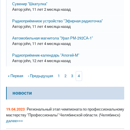
Обычная тема
Сувенир "Шкатулка"
Автор
john
, 11 лет 2 месяца назад
Обычная тема
Радиоприёмниое устройство "Эфирная радиоточка"
Автор
john
, 11 лет 4 месяца назад
Обычная тема
Автомобильная магнитола "Урал РМ-292СА-1"
Автор
john
, 11 лет 4 месяца назад
Обычная тема
Радиоприёмник-календарь "Апогей-М"
Автор
john
, 12 лет 4 месяца назад
Нумерация страниц
Первая страница
Предыдущая страница
Page
Page
Page
Текущая страница
« Первая
‹ Предыдущая
1
2
3
4
новости
19.04.2023
Региональный этап чемпионата по профессиональному
мастерству "Профессионалы" Челябинской области. (Челябинск)
далее>>>