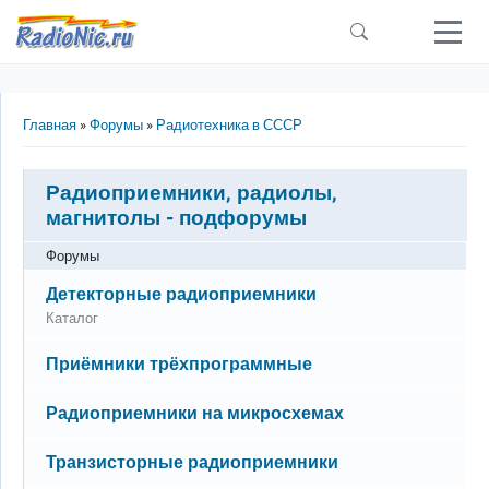
Перейти к основному содержанию
Строка навигации
Главная
Форумы
Радиотехника в СССР
Радиоприемники, радиолы,
магнитолы - подфорумы
Форумы
Нет новых сообщений
Детекторные радиоприемники
Каталог
Нет новых сообщений
Приёмники трёхпрограммные
Нет новых сообщений
Радиоприемники на микросхемах
Нет новых сообщений
Транзисторные радиоприемники