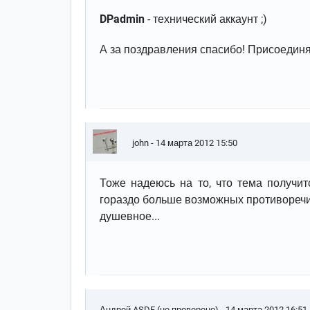
DPadmin
- технический аккаунт ;)
А за поздравления спасибо! Присоединя
john
- 14 марта 2012 15:50
Тоже надеюсь на то, что тема получитс
гораздо больше возможных противоречий,
душевное...
Андрей ASDF (не проверено)
- 14 марта 2012 16:51