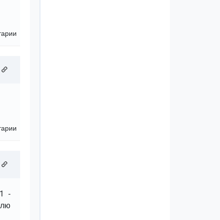
тарии
тарии
1 -
шлю