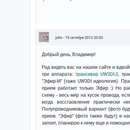
john
- 15 октября 2012 20:53
Добрый день, Владимир!
Рад видеть вас на нашем сайте и вдво
три аппарата:
трансивер UW3DI-2
, тр
"Эфир-М" (таже UW3DI идеология). Пра
прием работает только Эфир :) Но ра
схему - весь мир на кусок провода, ес
когда восстаовление практически не
Полупроводниковый вариант (фото буду
прием. "Эфир" (фото также будут) в н
запоет, планирую к нему еще и помощник