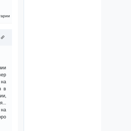
тарии
чии
вер
 на
в в
ии,
...
 на
оро