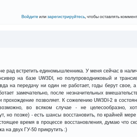
Войдите
или
зарегистрируйтесь
, чтобы оставлять коммен
йне рад встретить единомышленника. У меня сейчас в нали
ансивер на базе UW3DI, но полупроводниковый и транси
вда на передачу ни один не работает, годы берут свое, а
ботает замечательно, после незначительных вмешательст
ли прохождение позволяет. К сожелению UW3DI-2 в состоян
возможно, во всяком случае - не целесообразно, хотя
т, но позже) - есть шансы восстановить, по крайней мере
астоящее время в процессе восстановления, думаю что ск
а на двух ГУ-50 прикрутить :)