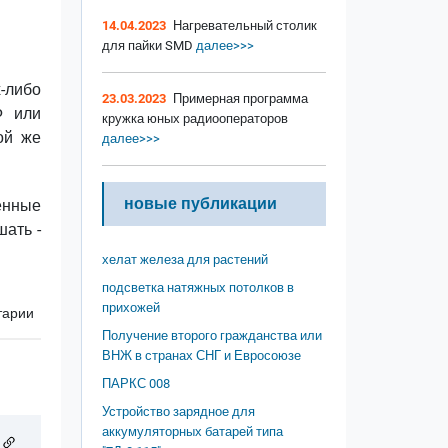
14.04.2023
Нагревательный столик
для пайки SMD
далее>>>
-либо
23.03.2023
Примерная программа
Ф или
кружка юных радиооператоров
ой же
далее>>>
новые публикации
ленные
ать -
хелат железа для растений
подсветка натяжных потолков в
прихожей
тарии
Получение второго гражданства или
ВНЖ в странах СНГ и Евросоюзе
ПАРКС 008
Устройство зарядное для
аккумуляторных батарей типа