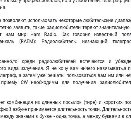
 только у профессионалов, но и у любителей, телеграф (и
ия.
 позволяют использовать некоторые любительские диапаз
итетно заявить, такие радиолюбители теряют значительную
т нам мир Ham Radio. Как говорил известный поля
енкель (RAEM): Радиолюбитель, незнающий телегра
ранно,то среди радиолюбителей встечаются и убежд
го вида излучения. Я не хочу вам ничего навязывать,а п
леграф, а затем уже решать: пользоваться вам им или нет
 приему CW необходимы для получения радиолюбител
ует комбинация из длинных посылок (тире) и коротких по
афной азбуке принимается длительность точки. Длительност
 между знаками в букве - одна точка, а между буквами в с