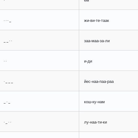
·
ем
· · · _
жи-ви-те-таак
_ _ · ·
заа-маа-за-ли
· ·
и-ди
· _ _ _
йес-наа-паа-раа
_ · _
кош-ку-нам
· _ · ·
лу-наа-ти-ки