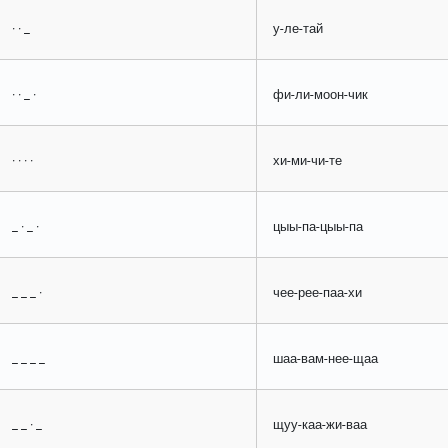
· · _
у-ле-тай
· · _ ·
фи-ли-моон-чик
· · · ·
хи-ми-чи-те
_ · _ ·
цыы-па-цыы-па
_ _ _ ·
чее-рее-паа-хи
_ _ _ _
шаа-вам-нее-щаа
_ _ · _
щуу-каа-жи-ваа