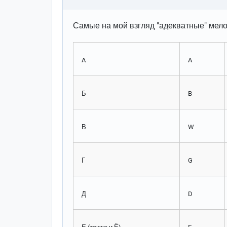
Самые на мой взгляд "адекватные" мело
A
A
Б
B
В
W
Г
G
Д
D