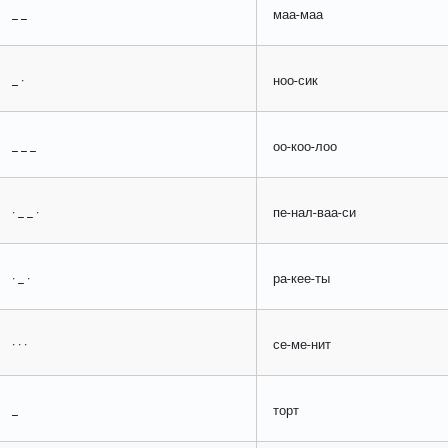
_ _
маа-маа
_ ·
ноо-сик
_ _ _
оо-коо-лоо
· _ _ ·
пе-нал-ваа-си
· _ ·
ра-кее-ты
· · ·
се-ме-нит
_
торт