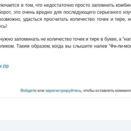
лючается в том, что недостаточно просто запомнить комби
борот, это очень вредно для последующего серьезного изу
возможно, удасться просчитать количество точек и тире, 
сь!
нужно запоминать не количество точек и тире в букве, а "на
еликом. Таким образом, когда вы слышите напев "Фи-ли-мон
w.zip
Войдите
или
зарегистрируйтесь
, чтобы оставлять коммен