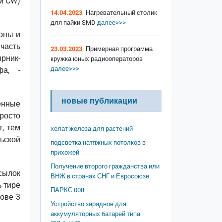
ли CW)
14.04.2023
Нагревательный столик
для пайки SMD
далее>>>
оны и
 часть
23.03.2023
Примерная программа
рник-
кружка юных радиооператоров
далее>>>
фа, -
новые публикации
енные
росто
, тем
хелат железа для растений
ьской
подсветка натяжных потолков в
прихожей
Получение второго гражданства или
сылок
ВНЖ в странах СНГ и Евросоюзе
ь тире
ПАРКС 008
лове 3
Устройство зарядное для
аккумуляторных батарей типа