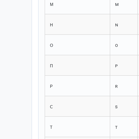
М
M
Н
N
О
O
П
P
Р
R
С
S
Т
T