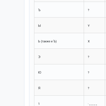
Ъ
?
Ы
Y
Ь (также и Ъ)
X
Э
?
Ю
?
Я
?
1
· _ _ _ _