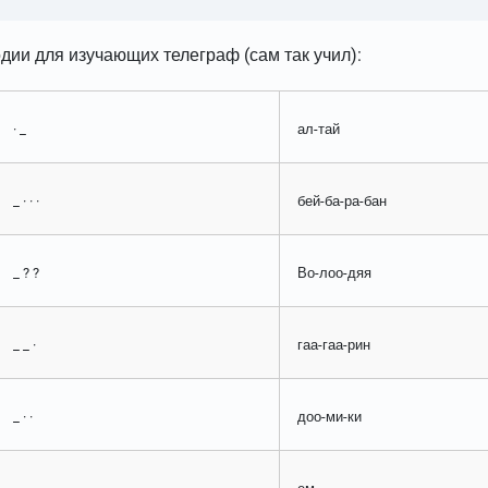
дии для изучающих телеграф (сам так учил):
· _
ал-тай
_ · · ·
бей-ба-ра-бан
_ ? ?
Во-лоо-дяя
_ _ ·
гаа-гаа-рин
_ · ·
доо-ми-ки