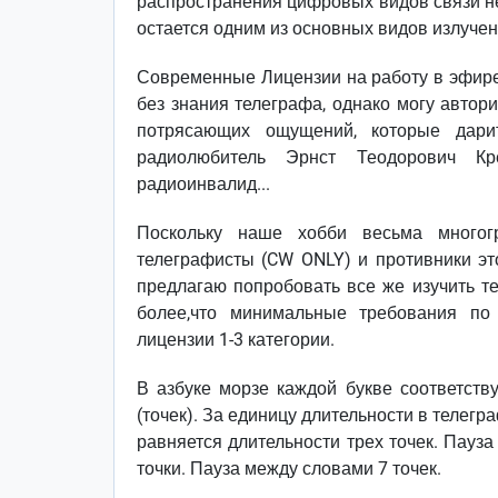
распространения цифровых видов связи не
остается одним из основных видов излучен
Современные Лицензии на работу в эфире
без знания телеграфа, однако могу автор
потрясающих ощущений, которые дари
радиолюбитель Эрнст Теодорович Кр
радиоинвалид...
Поскольку наше хобби весьма многог
телеграфисты (CW ONLY) и противники это
предлагаю попробовать все же изучить те
более,что минимальные требования по
лицензии 1-3 категории.
В азбуке морзе каждой букве соответств
(точек). За единицу длительности в телегр
равняется длительности трех точек. Пауза
точки. Пауза между словами 7 точек.