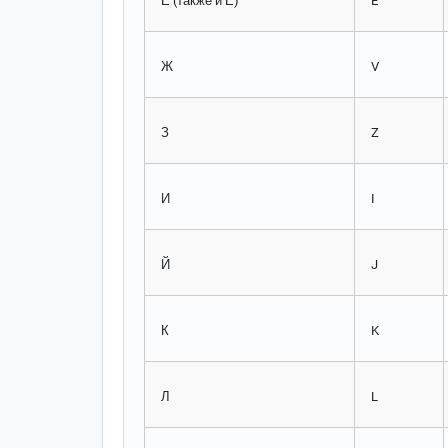
Е (также и Ё)
E
Ж
V
З
Z
И
I
Й
J
К
K
Л
L