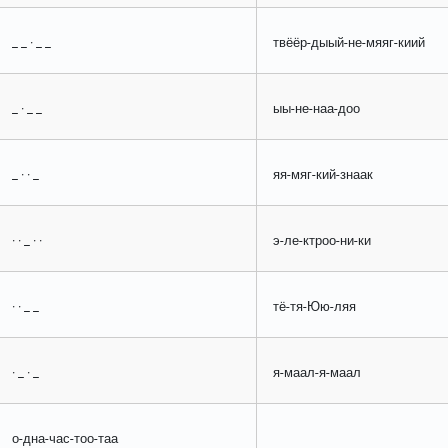
_ _ · _ _
твёёр-дыый-не-мяяг-киий
_ · _ _
ыы-не-наа-доо
_ · · _
яя-мяг-кий-знаак
· · _ · ·
э-ле-ктроо-ни-ки
· · _ _
тё-тя-Юю-ляя
· _ · _
я-маал-я-маал
о-дна-час-тоо-таа