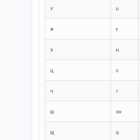
У
U
Ф
F
Х
H
Ц
C
Ч
?
Ш
CH
Щ
Q